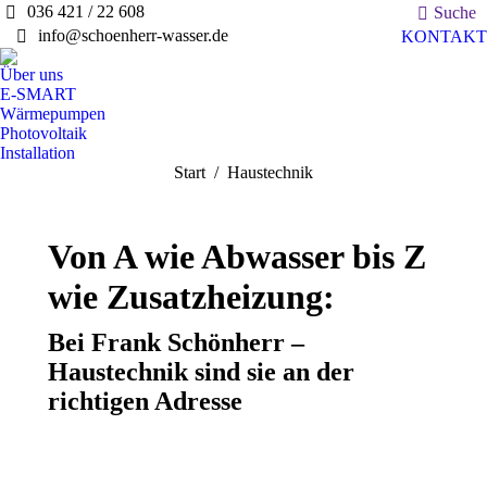
Search:
036 421 / 22 608
Suche
info@schoenherr-wasser.de
KONTAKT
Über uns
E-SMART
Wärmepumpen
Photovoltaik
Installation
Sie befinden sich hier:
Start
Haustechnik
Von A wie Abwasser bis Z
wie Zusatzheizung:
Bei Frank Schönherr –
Haustechnik sind sie an der
richtigen Adresse