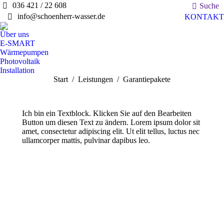
Search:
036 421 / 22 608
Suche
info@schoenherr-wasser.de
KONTAKT
Über uns
E-SMART
Wärmepumpen
Photovoltaik
Installation
Sie befinden sich hier:
Start
Leistungen
Garantiepakete
Ich bin ein Textblock. Klicken Sie auf den Bearbeiten
Button um diesen Text zu ändern. Lorem ipsum dolor sit
amet, consectetur adipiscing elit. Ut elit tellus, luctus nec
ullamcorper mattis, pulvinar dapibus leo.